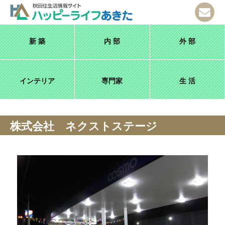
新 築
内 部
外 部
インテリア
専門家
生 活
株式会社 ネクストステージ